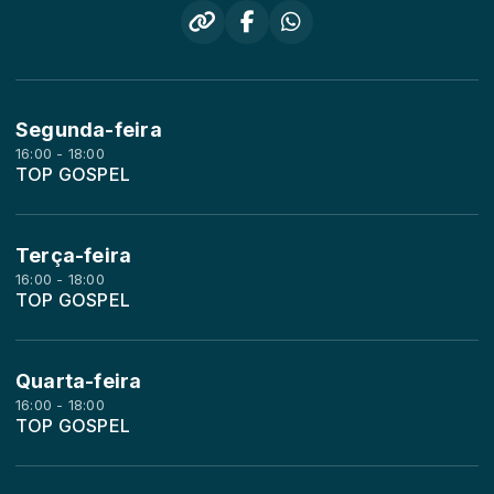
Segunda-feira
16:00 - 18:00
TOP GOSPEL
Terça-feira
16:00 - 18:00
TOP GOSPEL
Quarta-feira
16:00 - 18:00
TOP GOSPEL